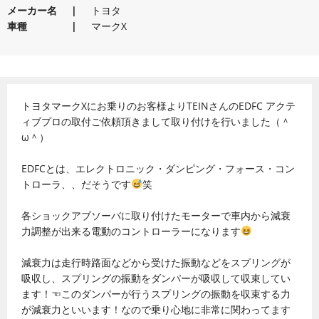
メーカー名
トヨタ
車種
マークX
トヨタマークXにお乗りのお客様よりTEINさんのEDFC アクテ
ィブプロの取付ご依頼頂きまして取り付けを行いました（＾
ω＾）
EDFCとは、エレクトロニック・ダンピング・フォース・コン
トローラ、、だそうです
笑
各ショックアブソーバに取り付けたモーターで車内から減衰
力調整が出来る電動のコントローラーになります
減衰力は走行時路面などから受けた振動などをスプリングが
吸収し、スプリングの振動をダンパーが吸収して収束してい
ます！☜このダンパーが行うスプリングの振動を収束する力
が減衰力といいます！なので乗り心地に非常に関わってます