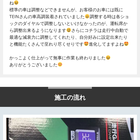
ね
標準の車は調整などできませんが、お客様のお車には既に
TEINさんの車高調装着されていました
調整する時は各ショ
ックのダイヤルで調整しないといけなかったのが、運転席か
ら調整出来るようになります
さらにコチラは走行中自動で
最適な減衰力に調整してくれたり、自分好みに設定出来たり
と機能たくさんで至れり尽くせりです
進化してますよね
かっこよく仕上がって無事に作業も終わりました
ありがとうございました
施工の流れ