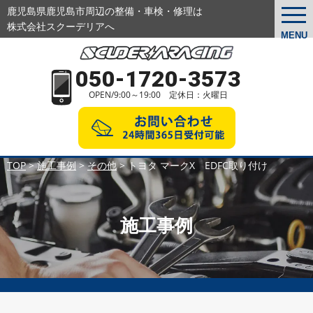
鹿児島県鹿児島市周辺の整備・車検・修理は
togg
navi
株式会社スクーデリアへ
MENU
050-1720-3573
OPEN/9:00～19:00 定休日：火曜日
TOP
>
施工事例
>
その他
>
トヨタ マークX EDFC取り付け
施工事例