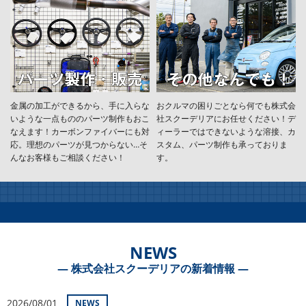
金属の加工ができるから、手に入らな
おクルマの困りごとなら何でも株式会
いような一点もののパーツ制作もおこ
社スクーデリアにお任せください！デ
なえます！カーボンファイバーにも対
ィーラーではできないような溶接、カ
応。理想のパーツが見つからない…そ
スタム、パーツ制作も承っておりま
んなお客様もご相談ください！
す。
NEWS
― 株式会社スクーデリアの新着情報 ―
2026/08/01
NEWS