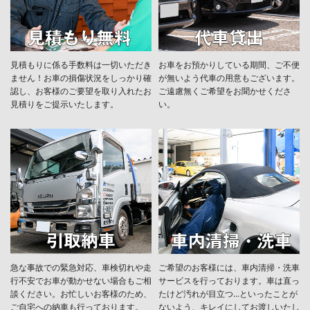
見積もりに係る手数料は一切いただき
お車をお預かりしている期間、ご不便
ません！お車の損傷状況をしっかり確
が無いよう代車の用意もございます。
認し、お客様のご要望を取り入れたお
ご遠慮無くご希望をお聞かせくださ
見積りをご提示いたします。
い。
急な事故での緊急対応、車検切れや走
ご希望のお客様には、車内清掃・洗車
行不安でお車が動かせない場合もご相
サービスを行っております。車は直っ
談ください。お忙しいお客様のため、
たけど汚れが目立つ...といったことが
ご自宅への納車も行っております。
ないよう、キレイにしてお渡しいたし