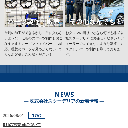
金属の加工ができるから、手に入らな
おクルマの困りごとなら何でも株式会
いような一点もののパーツ制作もおこ
社スクーデリアにお任せください！デ
なえます！カーボンファイバーにも対
ィーラーではできないような溶接、カ
応。理想のパーツが見つからない…そ
スタム、パーツ制作も承っておりま
んなお客様もご相談ください！
す。
NEWS
― 株式会社スクーデリアの新着情報 ―
2026/08/01
NEWS
8月の営業日について