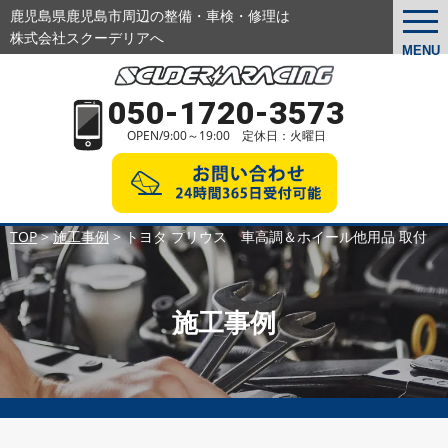
鹿児島県鹿児島市周辺の整備・車検・修理は
togg
navi
株式会社スクーデリアへ
MENU
050-1720-3573
OPEN/9:00～19:00 定休日：火曜日
TOP
>
施工事例
>
トヨタ プリウス 車高調＆ホイール他用品 取付
施工事例