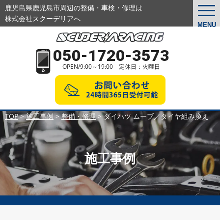
鹿児島県鹿児島市周辺の整備・車検・修理は
togg
navi
株式会社スクーデリアへ
MENU
050-1720-3573
OPEN/9:00～19:00 定休日：火曜日
TOP
>
施工事例
>
整備・修理
>
ダイハツ ムーブ／タイヤ組み換え
施工事例