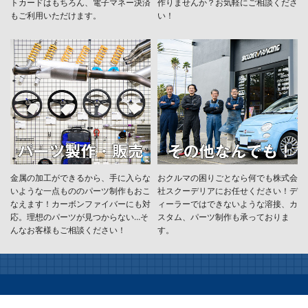
トカードはもちろん、電子マネー決済
作りませんか？お気軽にご相談くださ
もご利用いただけます。
い！
金属の加工ができるから、手に入らな
おクルマの困りごとなら何でも株式会
いような一点もののパーツ制作もおこ
社スクーデリアにお任せください！デ
なえます！カーボンファイバーにも対
ィーラーではできないような溶接、カ
応。理想のパーツが見つからない…そ
スタム、パーツ制作も承っておりま
んなお客様もご相談ください！
す。