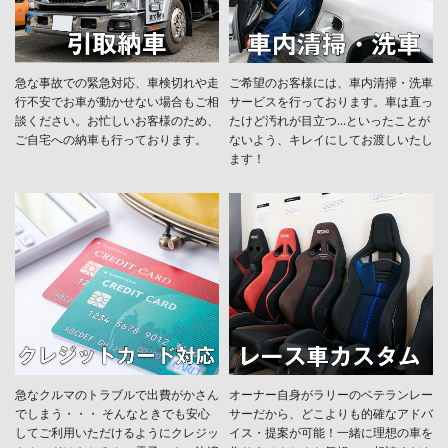
急な事故での緊急対応、車検切れや走
ご希望のお客様には、車内清掃・洗車
行不安でお車が動かせない場合もご相
サービスを行っております。車は直っ
談ください。お忙しいお客様のため、
たけど汚れが目立つ...といったことが
ご自宅への納車も行っております。
ないよう、キレイにしてお渡しいたし
ます！
急なクルマのトラブルで出費がかさん
オーナー自身がラリーのベテランレー
でしまう・・・ そんなときでも安心
サーだから、どこよりも的確なアドバ
してご利用いただけるようにクレジッ
イス・提案が可能！一緒に理想の車を