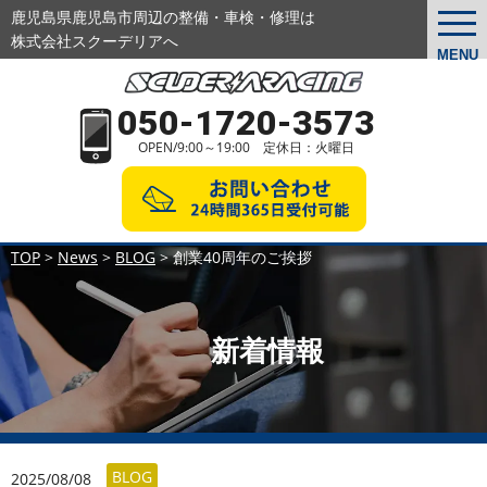
鹿児島県鹿児島市周辺の整備・車検・修理は
togg
navi
株式会社スクーデリアへ
MENU
050-1720-3573
OPEN/9:00～19:00 定休日：火曜日
TOP
>
News
>
BLOG
>
創業40周年のご挨拶
新着情報
BLOG
2025/08/08