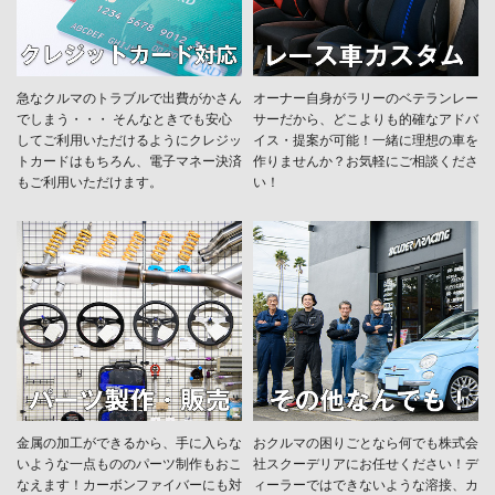
急なクルマのトラブルで出費がかさん
オーナー自身がラリーのベテランレー
でしまう・・・ そんなときでも安心
サーだから、どこよりも的確なアドバ
してご利用いただけるようにクレジッ
イス・提案が可能！一緒に理想の車を
トカードはもちろん、電子マネー決済
作りませんか？お気軽にご相談くださ
もご利用いただけます。
い！
金属の加工ができるから、手に入らな
おクルマの困りごとなら何でも株式会
いような一点もののパーツ制作もおこ
社スクーデリアにお任せください！デ
なえます！カーボンファイバーにも対
ィーラーではできないような溶接、カ